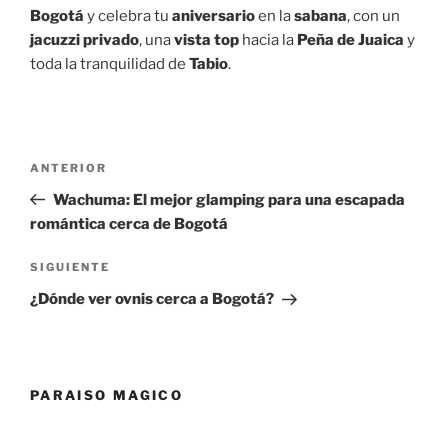
Bogotá
y celebra tu
aniversario
en la
sabana
, con un
jacuzzi privado
, una
vista top
hacia la
Peña de Juaica
y
toda la tranquilidad de
Tabio
.
Navegación
Entrada
ANTERIOR
de
anterior:
Wachuma: El mejor glamping para una escapada
entradas
romántica cerca de Bogotá
Siguiente
SIGUIENTE
entrada
¿Dónde ver ovnis cerca a Bogotá?
PARAISO MAGICO